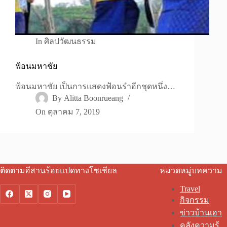
In
ศิลปวัฒนธรรม
ฟ้อนมหาชัย
ฟ้อนมหาชัย เป็นการแสดงฟ้อนรำอีกชุดหนึ่ง…
By
Alitta Boonrueang
On
ตุลาคม 7, 2019
ติดตามอีสานร้อยแปดทางโซเชียล
หมวดหมู่บทความ
Travel
กิจกรรม
ข่าวบ้านเฮา
คลังความรู้