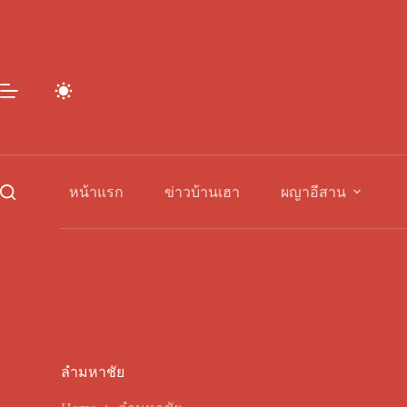
Skip
to
content
หน้าแรก
ข่าวบ้านเฮา
ผญาอีสาน
ลำมหาชัย