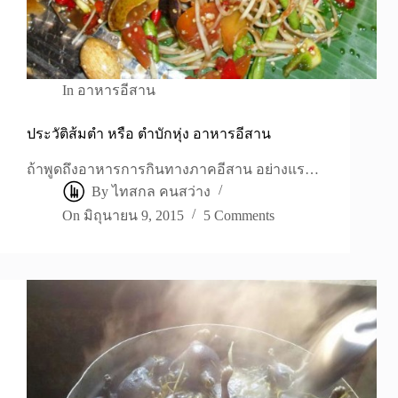
In
อาหารอีสาน
ประวัติส้มตำ หรือ ตำบักหุ่ง อาหารอีสาน
ถ้าพูดถึงอาหารการกินทางภาคอีสาน อย่างแร…
By
ไทสกล คนสว่าง
On
มิถุนายน 9, 2015
5 Comments