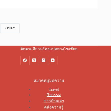
PREV
ติดตามอีสานร้อยแปดทางโซเชียล
หมวดหมู่บทความ
Travel
กิจกรรม
ข่าวบ้านเฮา
คลังความรู้