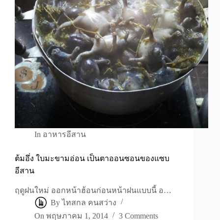
In
อาหารอีสาน
ต้มอึ่ง ใบมะขามอ่อน เป็นตาออนซอนของแซบ
อีสาน
ฤดูฝนใหม่ ออกหน้าฮ้อนก่อนหน้าฝนแบบนี้ อ…
By
ไทสกล คนสว่าง
On
พฤษภาคม 1, 2014
3 Comments