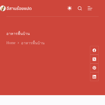
Skip
to
content
อาหารพื้นบ้าน
Home
อาหารพื้นบ้าน