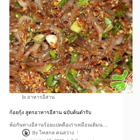
In
อาหารอีสาน
ก้อยกุ้ง สูตรอาหารอีสาน ฉบับต้นตำรับ
พ้อกันทางอีสานร้อยแปดคือเก่าเหมือนเดิมน…
By
ไทสกล คนสว่าง