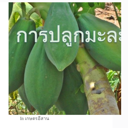
In
เกษตรอีสาน