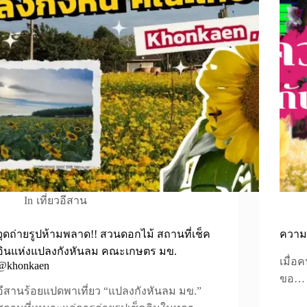
In
เที่ยวอีสาน
จุดถ่ายรูปห้ามพลาด!! สวนดอกไม้ สถานที่เช็ค
ความเ
อินแห่งแปลงกังหันลม คณะเกษตร มข.
เมื่อ
@khonkaen
ขอ…
อีสานร้อยแปดพาเที่ยว “แปลงกังหันลม มข.”