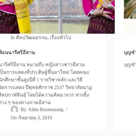
In
ศิลปวัฒนธรรม
,
เรื่องทั่วไป
ฟ้อนนารีศรีอีสาน
บุญซ
นารีศรีอีสาน หมายถึง หญิงสาวชาวอีสาน
บุญซำ
เป็นการแสดงที่ประดิษฐ์ขึ้นมาใหม่ โดยคณะ
นักศึกษาชั้นสูงปีที่ 1 รายวิชาหลัก และวิธี
จัดการแสดง ปีพุทธศักราช 2537 วิทยาลัยนาฏ
ศิลปกาฬสินธุ์ โดยได้ความคิดมาจาก ท่าเซิ้ง
ต่าง ๆ ของทางภาคอีสาน
By
Alitta Boonrueang
On
กันยายน 3, 2019