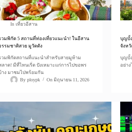
In
เที่ยวอีสาน
รวมพิกัด 5 สถานที่ท่องเที่ยวแนะนำ! ในอีสาน
บุญบั
ธรรมชาติสวย มูวัดดัง
จังหว
รวมพิกัดสถานที่แนะนำสำหรับสายมูห้าม
บุญบั
พลาด! มีที่ไหนเริ่ด ปังเหมาะแก่การไปขอพร
อย่าง
บ้าง มาชมไปพร้อมกัน
By
ploypk
On
มิถุนายน 11, 2026