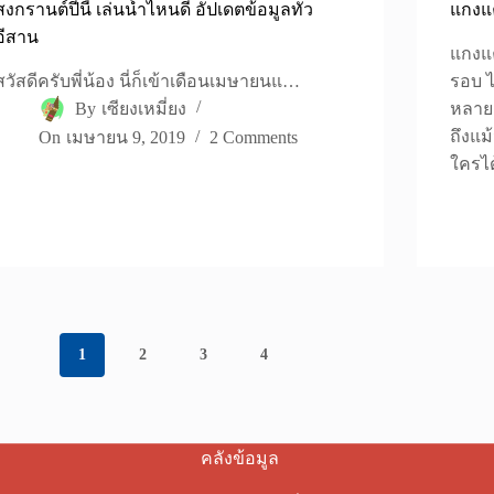
สงกรานต์ปีนี้ เล่นน้ำไหนดี อัปเดตข้อมูลทั่ว
แกงแค
อีสาน
แกงแค
สวัสดีครับพี่น้อง นี่ก็เข้าเดือนเมษายนแ…
รอบ ไ
By
เซียงเหมี่ยง
หลาย
ถึงแม
On
เมษายน 9, 2019
2 Comments
ใครได
1
2
3
4
คลังข้อมูล