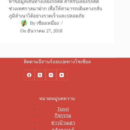
หาข้อมูลเส้นทางเลี่ยงรถติด สำหรับเลี่ยงรถติด
ช่วงเทศกาลมาฝาก เพื่อให้สามารถเดินทางกลับ
ภูมิลำเนาได้อย่างรวดเร็วและปลอดภัย
By
เซียงเหมี่ยง
On
ธันวาคม 27, 2018
ติดตามอีสานร้อยแปดทางโซเชียล
หมวดหมู่บทความ
Travel
กิจกรรม
ข่าวบ้านเฮา
คลังความรู้