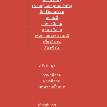
ปราชญ์และบุคคลสำคัญ
ศิลปวัฒนธรรม
สถานที่
อาหารอีสาน
เกษตรอีสาน
เทศกาลและประเพณี
เที่ยวอีสาน
เรื่องทั่วไป
คลังข้อมูล
ภาษาอีสาน
ผญาอีสาน
บทความทั้งหมด
เกี่ยวกับเรา