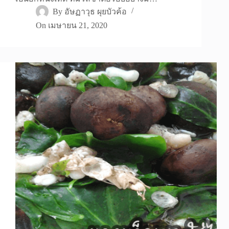
By
อัษฏาวุธ ผุยบัวค้อ
On
เมษายน 21, 2020