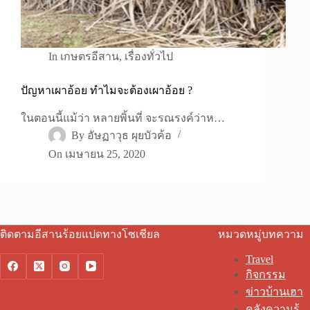
In
เกษตรอีสาน
,
เรื่องทั่วไป
ปัญหาเผาอ้อย ทำไมจะต้องเผาอ้อย ?
ในตอนนี้แม้ว่า หลายพิ้นที่ จะรณรงค์ว่าห…
By
อัษฏาวุธ ผุยบัวค้อ
On
เมษายน 25, 2020
ติดตามอีสานร้อยแปดทางโซเชียล
หมวดหมู่บทความ
Travel
กิจกรรม
ข่าวบ้านเฮา
คลังความรู้