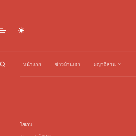
Skip
to
content
หน้าแรก
ข่าวบ้านเฮา
ผญาอีสาน
ไซกบ