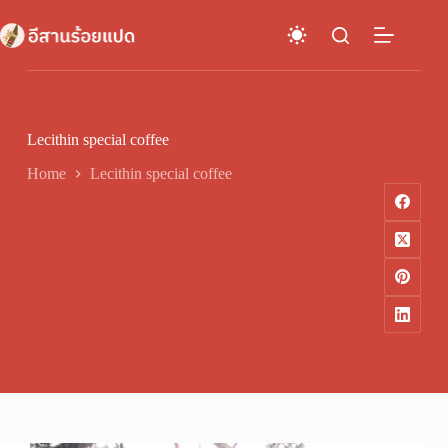
Skip
to
content
Lecithin special coffee
Home
Lecithin special coffee