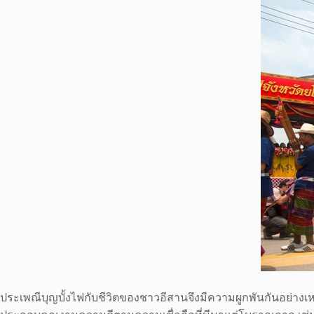
ประเพณีบุญบั้งไฟกับชีวิตของชาวอีสานจึงมีความผูกพันกันอย่างเห