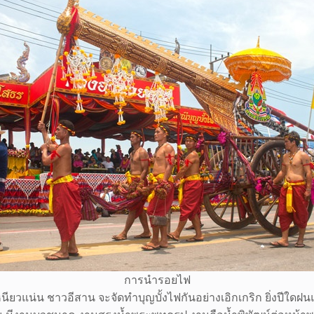
การนำรอยไฟ
นียวแน่น ชาวอีสาน จะจัดทำบุญบั้งไฟกันอย่างเอิกเกริก ยิ่งปีใดฝ