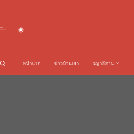
Skip
to
content
หน้าแรก
ข่าวบ้านเฮา
ผญาอีสาน