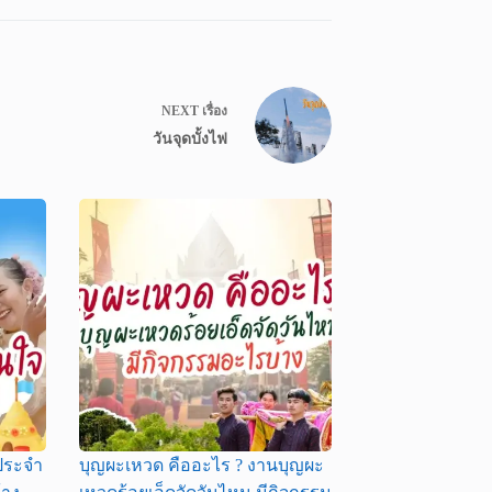
NEXT
เรื่อง
วันจุดบั้งไฟ
 ประจำ
บุญผะเหวด คืออะไร ? งานบุญผะ