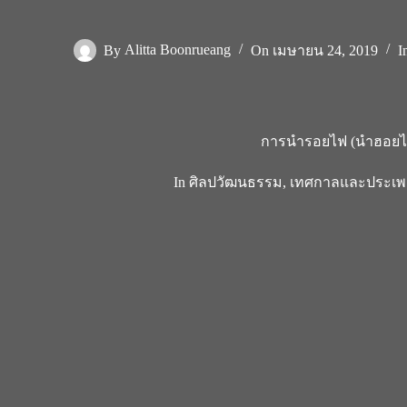
By
Alitta Boonrueang
On
เมษายน 24, 2019
I
การนำรอยไฟ (นำฮอยไ
In
ศิลปวัฒนธรรม
,
เทศกาลและประเพ