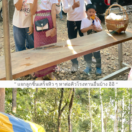
” แจกลูกชิ้นเสร็จหิว ๆ หาต่อคิวโรงทานอื่นบ้าง อิอิ “