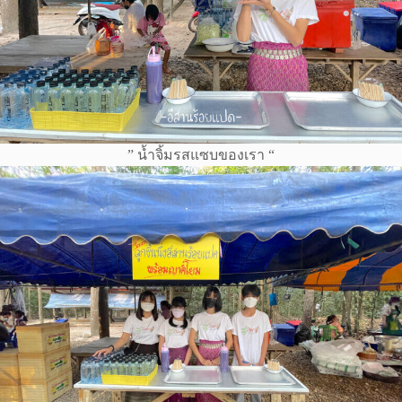
” น้ำจิ้มรสแซบของเรา “