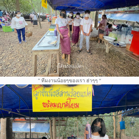
” ทีมงานน้อยๆของเรา ฮ่าๆๆ “