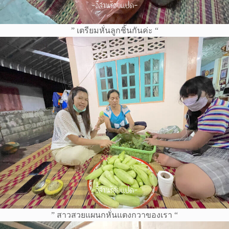
” เตรียมหั่นลูกชิ้นกันค่ะ “
” สาวสวยแผนกหั่นแตงกวาของเรา “