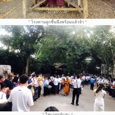
” โรงทานลูกชิ้นนึ่งพร้อมแล้วจ้า “
” ใส่บาตรกันค่ะ “