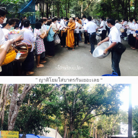
” ญาติโยมใส่บาตรกันเยอะเลย “