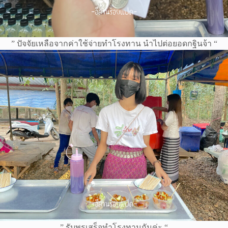
” ปัจจัยเหลือจากค่าใช้จ่ายทำโรงทาน นำไปต่อยอดกฐินจ้า “
” รับพรเสร็จทำโรงทานกันค่ะ “