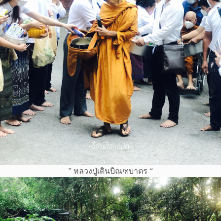
” หลวงปู่เดินบิณฑบาตร “