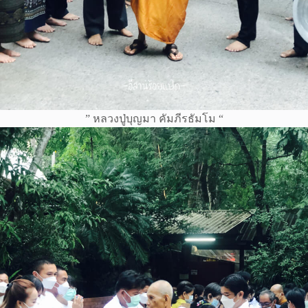
” หลวงปู่บุญมา คัมภีรธัมโม “