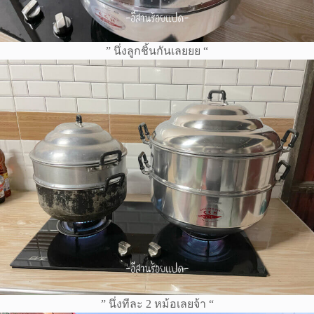
” นึ่งลูกชิ้นกันเลยยย “
” นึ่งทีละ 2 หม้อเลยจ้า “