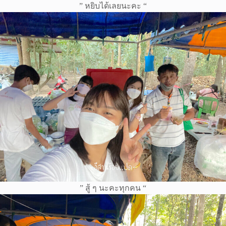
” หยิบได้เลยนะคะ “
” สู้ ๆ นะคะทุกคน “