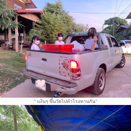
” แง้นๆ ขึ้นวัดไปทำโรงทานกัน”