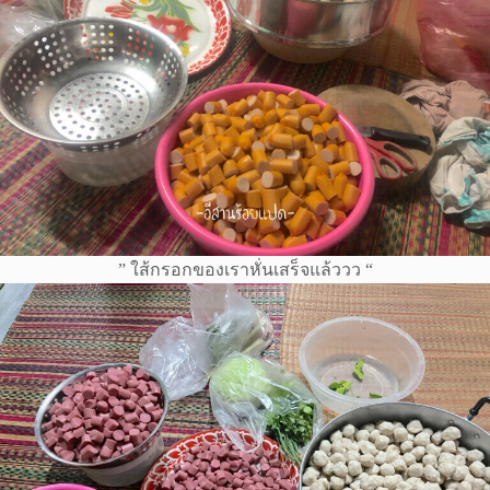
” ใส้กรอกของเราหั่นเสร็จแล้ววว “