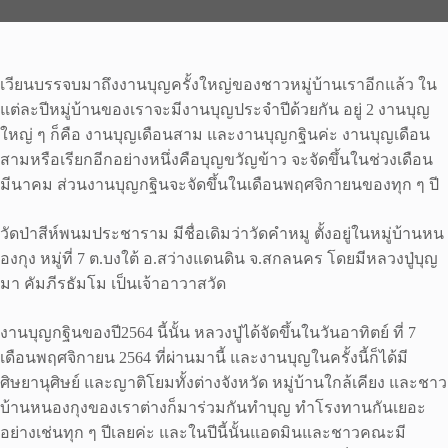
เวียนบรรจบมาถึงงานบุญครั้งใหญ่ของชาวหมู่บ้านเราอีกแล้ว ใน
แต่ละปีหมู่บ้านของเราจะมีงานบุญประจำปีด้วยกัน อยู่ 2 งานบุญ
ใหญ่ ๆ ก็คือ งานบุญเดือนสาม และงานบุญกฐินค่ะ งานบุญเดือน
สามหรือเรียกอีกอย่างหนึ่งคือบุญขวัญข้าว จะจัดขึ้นในช่วงเดือน
มีนาคม ส่วนงานบุญกฐินจะจัดขึ้นในเดือนพฤศจิกายนของทุก ๆ ปี
วัดป่าสีห์พนมประชาราม มีชื่อเดิมว่าวัดคำหมู ตั้งอยู่ในหมู่บ้านหน
องกุง หมู่ที่ 7 ต.บงใต้ อ.สว่างแดนดิน จ.สกลนคร โดยมีหลวงปู่บุญ
มา คัมภีรธัมโม เป็นเจ้าอาวาสวัด
งานบุญกฐินของปี2564 นี้นั้น หลวงปู่ได้จัดขึ้นในวันอาทิตย์ ที่ 7
เดือนพฤศจิกายน 2564 ที่ผ่านมานี้ และงานบุญในครั้งนี้ก็ได้มี
ศิษยานุศิษย์ และญาติโยมทั้งต่างจังหวัด หมู่บ้านใกล้เคียง และชาว
บ้านหนองกุงของเราต่างก็มาร่วมกันทำบุญ ทำโรงทานกันเยอะ
อย่างเช่นทุก ๆ ปีเลยค่ะ และในปีนี้นั้นแอดมินและชาวคณะมี