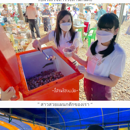
” สาวสวยแผนกตักของเรา “