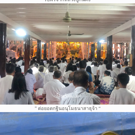
” ต่อยอดกฐินอนุโมธนาสาธุจ้า “