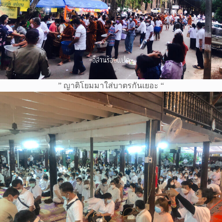
” ญาติโยมมาใส่บาตรกันเยอะ “