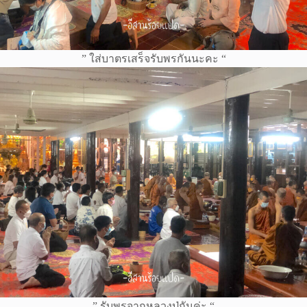
” ใส่บาตรเสร็จรับพรกันนะคะ “
” รับพรจากหลวงปู่กันค่ะ “