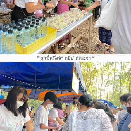
” ลูกชิ้นนึ่งจ้า หยิบได้เลยจ้า “