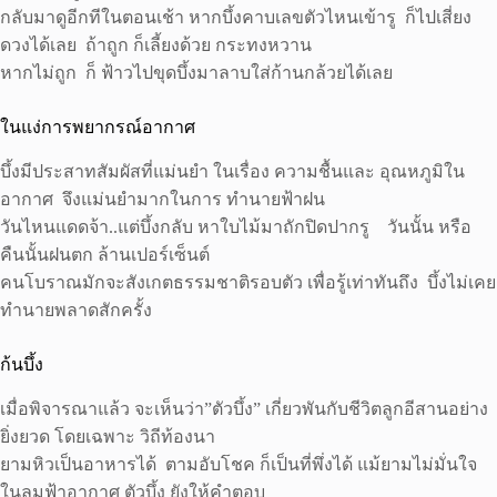
กลับมาดูอีกทีในตอนเช้า หากบึ้งคาบเลขตัวไหนเข้ารู ก็ไปเสี่ยง
ดวงได้เลย ถ้าถูก ก็เลี้ยงด้วย กระทงหวาน
หากไม่ถูก ก็ ฟ้าวไปขุดบึ้งมาลาบใส่ก้านกล้วยได้เลย
ในแง่การพยากรณ์อากาศ
บึ้งมีประสาทสัมผัสที่แม่นยำ ในเรื่อง ความชื้นและ อุณหภูมิใน
อากาศ จึงแม่นยำมากในการ ทำนายฟ้าฝน
วันไหนแดดจ้า..แต่บึ้งกลับ หาใบไม้มาถักปิดปากรู วันนั้น หรือ
คืนนั้นฝนตก ล้านเปอร์เซ็นต์
คนโบราณมักจะสังเกตธรรมชาติรอบตัว เพื่อรู้เท่าทันถึง บึ้งไม่เคย
ทำนายพลาดสักครั้ง
ก้นบึ้ง
เมื่อพิจารณาแล้ว จะเห็นว่า”ตัวบึ้ง” เกี่ยวพันกับชีวิตลูกอีสานอย่าง
ยิ่งยวด โดยเฉพาะ วิถีท้องนา
ยามหิวเป็นอาหารได้ ตามอับโชค ก็เป็นที่พึ่งได้ แม้ยามไม่มั่นใจ
ในลมฟ้าอากาศ ตัวบึ้ง ยังให้คำตอบ