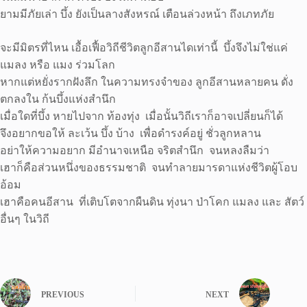
ยามมีภัยเล่า บึ้ง ยังเป็นลางสังหรณ์ เตือนล่วงหน้า ถึงเภทภัย
จะมีมิตรที่ไหน เอื้อเฟื้อวิถีชีวิตลูกอีสานไดเท่านี้ บึ้งจึงไม่ใช่แค่
แมลง หรือ แมง ร่วมโลก
หากแต่หยั่งรากฝังลึก ในความทรงจำของ ลูกอีสานหลายคน ดั่ง
ตกลงใน ก้นบึ้งแห่งสำนึก
เมื่อใดที่บึ้ง หายไปจาก ท้องทุ่ง เมื่อนั้นวิถีเราก็อาจเปลี่ยนก็ได้
จึงอยากขอให้ ละเว้น บึ้ง บ้าง เพื่อดำรงค์อยู่ ชั่วลูกหลาน
อย่าให้ความอยาก มีอำนาจเหนือ จริตสำนึก จนหลงลืมว่า
เฮาก็คือส่วนหนึ่งของธรรมชาติ จนทำลายมารดาแห่งชีวิตผู้โอบ
อ้อม
เฮาคือคนอีสาน ที่เติบโตจากผืนดิน ทุ่งนา ป่าโคก แมลง และ สัตว์
อื่นๆ ในวิถี
PREVIOUS
NEXT