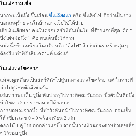
ในแง่ความเชื่อ
หากพบเห็นบึ้ง ขึ้นเรือน
ขึ้นเถียงนา
หรือ ขึ้นคิงไฟ ถือว่าเป็นราง
บอกเหตุร้าย คนในบ้านอาจเจ็บไข้ได้ป่วย
เสียเงินเสียทอง คนในครอบครัวมีอันเป็นไป ที่ร้ายแรงที่สุด คือ “
บึ้งไต่หม้อนึ่ง” คือ พบเห็นบึ้งไต่ตาม
หม้อนึ่งข้าวเหนียว ในครัว หรือ “คิงไฟ” ถือว่าเป็นรางร้ายสุด ๆ
ต้องรีบ ทำพิธี เสียเคราะห์ แต่งแก้
ในแง่แห่งโชคลาภ
แม้จะดูเหมือนเป็นสัตว์ที่นำไปสู่หนทางแห่งโชคร้าย แต่ ในทางที่
นำไปสู่โชคดีก็มีเช่นกัน
เช่นหากพบเห็น รูบึ้ง หันปากรูไปทางทิศตะวันออก บึ้งตัวนั้นคือบึ้ง
นำโชค สามารถขอหวยได้ พะนะ
การขอหวยจากบึ้ง ที่ทำรังหันหน้าไปทางทิศตะวันออก ตอนเย็น
ให้ เขียน เลข 0 – 9 พร้อมเทียน 2 เล่ม
ดอกไม้ 1 คู่ ไปบอกกล่าวแก่บึ้ง จากนั้นวางม้วนกระดาษตัวเลขเล็ก
ๆ ไว้รอบ รูบึ้ง