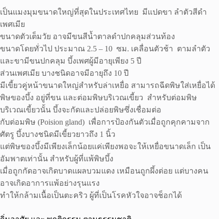
เป็นแมงมุมขนาดใหญ่ที่สุดในประเทศไทย มีแปดขา ลำตัวสีดำ
เพศเมีย
ขนาดตัวเต็มวัย อาจมีขนสีน้ำตาลดำปกคลุมส่วนท้อง
ขนาดโดยทั่วไป ประมาณ 2.5 – 10 ซม. เคลื่อนตัวช้า ตามลำตัว
และขามีขนปกคลุม บึ้งเพศผู้มีอายุเพียง 5 ปี
ส่วนเพศเมีย บางชนิดอาจมีอายุถึง 10 ปี
มีเขี้ยวคู่หน้าขนาดใหญ่สำหรับล่าเหยื่อ สามารถฉีดพิษใส่เหยื่อได้
พิษของบึ้ง อยู่ที่ขน และต่อมพิษบริเวณเขี้ยว สำหรับต่อมพิษ
บริเวณเขี้ยวนั้น บึ้งจะกัดและปล่อยพิษซึ่งเชื่อมต่อ
กับต่อมพิษ (Poision gland) เพื่อการป้องกันตัวเมื่อถูกคุกคามจาก
ศัตรู บึ้งบางชนิดมีเขี้ยวยาวถึง 1 นิ้ว
แต่พิษของบึ้งมีเพียงเล็กน้อยแค่เพียงพอจะให้เหยื่อขนาดเล็ก เป็น
อัมพาตเท่านั้น สำหรับผู้ที่แพ้พิษบึ้ง
เมื่อถูกกัดอาจเกิดบาดแผลบวมแดง เหมือนถูกผึ้งต่อย แต่บางคน
อาจเกิดอาการแพ้อย่างรุนแรง
ทำให้กล้ามเนื้อเป็นตะคริว ผู้ที่เป็นโรคหัวใจอาจช็อกได้