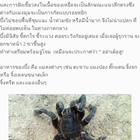
และการฝังเขี้ยวลงในเนื้อของเหยื่อจะเป็นลักษณะแนวลึกตรงซึ่ง
ต่างกับแมงมุมจะเป็นการกัดแบบรอยหยิก
บึ้งไม่ชอบพื้นที่ชุมแฉะ น้ำท่วมขัง หรือมีน้ำมาก จึงไม่น่าแปลก ที่
ไม่ค่อยพบเห็น ในทางภาคกลาง
บึ้งมีนิสัย ขี้ตกใจ ขี้ระแวง คอยระวังภัยอยู่เสมอ เมื่อเจอผู้รุกราน จะ
ยกขาหน้า 2 ขาขึ้นสูง
ทำท่าเตรียมพร้อมจู่โจม เหมือนจะประกาศว่า “ อย่าเด้อสู!
อาหารของบึ้ง คือ แมลงต่างๆ เช่น ตะขาบ แมงป่อง ตั๊กแตน จิ้งจก
หรือ จิ้งเหลนขนาดเล็ก
จิ้งหรีด และแมลงอื่นๆ