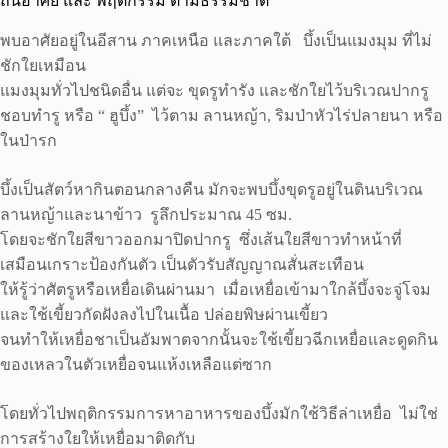
ถิ่นอาศัย และ พฤติกรรม ตามธรรมชาติ
พบอาศัยอยู่ในอีสาน ภาคเหนือ และภาคใต้ บึ้งเป็นแมงมุม ที่ไม่
ชักใยเหมือน
แมงมุมทั่วไปชนิดอื่น แต่จะ ขุดรูทำรัง และชักใยไว้บริเวณปากรู
ชอบทำรู หรือ “ ฮูบึ้ง” ไว้ตาม ลานหญ้า, ริมป่าหัวไร่ปลายนา หรือ
ในป่ารก
บึ้งเป็นสัตว์หากินตอนกลางคืน มักจะพบบึ้งขุดรูอยู่ในดินบริเวณ
ลานหญ้าและนาข้าว รูลึกประมาณ 45 ซม.
โดยจะชักใยสีขาวออกมาปิดปากรู ซึ่งเส้นใยสีขาวทำหน้าที่
เสมือนเกราะป้องกันตัว เป็นตัวรับสัญญาณสั่นสะเทือน
ให้รู้ว่าศัตรูหรือเหยื่อเดินผ่านมา เมื่อเหยื่อเข้ามาใกล้บึ้งจะจู่โจม
และใช้เขี้ยวกัดฝังลงไปในเนื้อ ปล่อยพิษผ่านเขี้ยว
จนทำให้เหยื่อชาเป็นอัมพาตจากนั้นจะใช้เขี้ยวฉีกเหยื่อและดูดกิน
ของเหลวในตัวเหยื่อจนแห้งเหลือแต่ซาก
โดยทั่วไปพฤติกรรมการหาอาหารของบึ้งมักใช้วิธีล่าเหยื่อ ไม่ใช่
การสร้างใยให้เหยื่อมาติดกับ