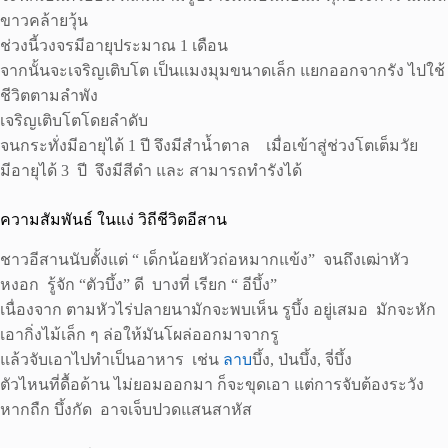
ขาวคล้ายวุ้น
ช่วงนี้วงจรมีอายุประมาณ 1 เดือน
จากนั้นจะเจริญเติบโต เป็นแมงมุมขนาดเล็ก แยกออกจากรัง ไปใช้
ชีวิตตามลำพัง
เจริญเติบโตโดยลำดับ
จนกระทั่งมีอายุได้ 1 ปี จึงมีสำน้ำตาล เมื่อเข้าสู่ช่วงโตเต็มวัย
มีอายุได้ 3 ปี จึงมีสีดำ และ สามารถทำรังได้
ความสัมพันธ์ ในแง่ วิถีชีวิตอีสาน
ชาวอีสานนับตั้งแต่ “ เด็กน้อยหัวถ่อหมากแข้ง” จนถึงเฒ่าหัว
หงอก รู้จัก “ตัวบึ้ง” ดี บางที่ เรียก “ อีบึ้ง”
เนื่องจาก ตามหัวไร่ปลายนามักจะพบเห็น รูบึ้ง อยู่เสมอ มักจะหัก
เอากิ่งไม้เล็ก ๆ ล่อให้มันโผล่ออกมาจากรู
แล้วจับเอาไปทำเป็นอาหาร เช่น
ลาบ
บึ้ง, ป่นบึ้ง, จี่บึ้ง
ตัวไหนที่ดื้อด้าน ไม่ยอมออกมา ก็จะขุดเอา แต่การจับต้องระวัง
หากถืก บึ้งกัด อาจเจ็บปวดแสนสาหัส