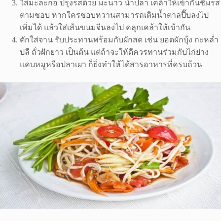
ใส่มะละกอ ปรุงรสด้วย มะนาว น้ำปลา เคล้าให้เข้ากันชิมรส
ตามชอบ หากใครชอบหวานสามารถเติมน้ำตาลปี๊บลงไป
เพิ่มได้ แล้วใส่เส้นขนมจีนลงไป คลุกเคล้าให้เข้ากัน
ตักใส่จาน รับประทานพร้อมกับผักสด เช่น ยอดผักบุ้ง กะหล่ำ
ปลี ถั่วฝักยาว เป็นต้น แต่ถ้าจะให้ดีควรทานร่วมกับไก่ย่าง
แคบหมูหรือปลาเผา ก็ยิ่งทำให้ได้สารอาหารที่ครบถ้วน