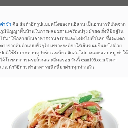
ตำซั่ว
คือ ส้มตำอีกรูปแบบหนึ่งของคนอีสาน เป็นอาหารที่เกิดจาก
ภูมิปัญญาพื้นบ้านในการผสมผสานเครื่องปรุง ผักสด สิ่งที่มีอยู่ใน
ไร่นาให้กลายเป็นอาหารจานอร่อยและโงดังไปทั่วโลก ซึ่งจะแตก
ต่างจากส้มตำแบบทั่วๆไป เพราะจะต้องใส่เส้นขนมจีนลงไปด้วย
ปกติใช้รับประทานคู่กับข้าวเหนียว ผักสด ไก่ย่างและแคบหมู ทำให้
ได้โภชนาการครบถ้วนและอิ่มอร่อย วันนี้ esan108.com จึงมา
แนะนำวิธีการทำอาหารชนิดนี้มาฝากทุกท่านกัน