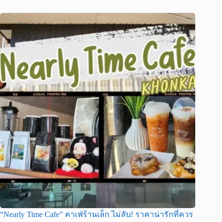
“Nearly Time Cafe” คาเฟ่ร้านเล็ก ไม่ลับ! ราคาน่ารักที่ควร