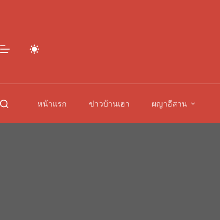
Skip
to
content
หน้าแรก
ข่าวบ้านเฮา
ผญาอีสาน