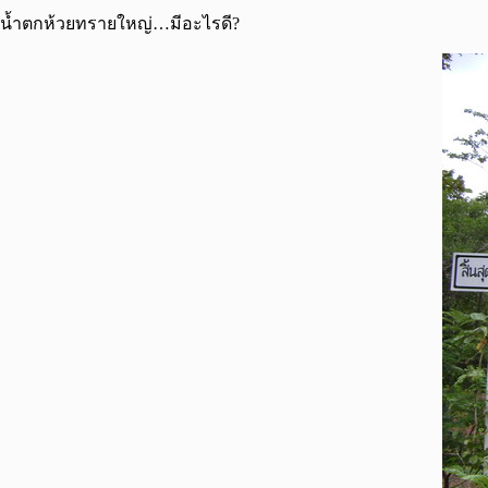
น้ำตกห้วยทรายใหญ่…มีอะไรดี?