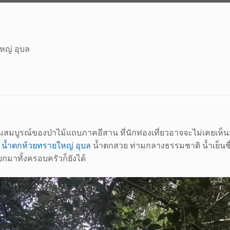
หญ่ อุบล
สมบูรณ์ของป่าไม้แถบภาคอีสาน ที่นักท่องเที่ยวอาจจะไม่เคยเห็นมา
อ
น้ำตกห้วยทรายใหญ่ อุบล
น้ำตกสวย ท่ามกลางธรรมชาติ น้ำเย็นชื่
อยกมาทั้งครอบครัวก็ยังได้