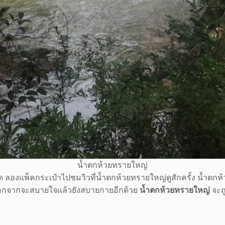
น้ำตกห้วยทรายใหญ่
ติด ลองแพ็คกระเป๋าไปชมวิวที่น้ำตกห้วยทรายใหญ่ดูสักครั้ง น้ำตกห
ชม นอกจากจะสบายใจแล้วยังสบายกายอีกด้วย
น้ำตกห้วยทรายใหญ่
จะถู