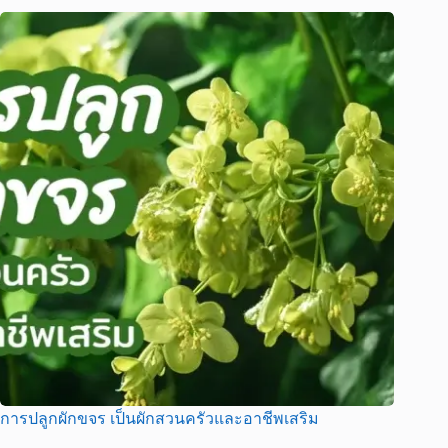
การปลูกผักขจร เป็นผักสวนครัวและอาชีพเสริม