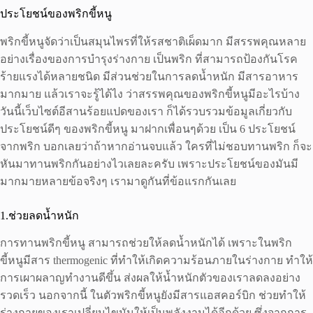
ประโยชน์ของพริกขี้หนู
พริกขี้หนูจัดว่าเป็นสมุนไพรที่ให้รสชาติเผ็ดมาก มีสรรพคุณหลาย
อย่างเรื่องของการบำรุงร่างกาย เป็นพริก ที่สามารถป้องกันโรค
ร้ายแรงได้หลายชนิด มีส่วนช่วยในการลดน้ำหนัก มีสารอาหาร
มากมาย แล้วเราจะรู้ได้ไง ว่าสรรพคุณของพริกขี้หนูมีอะไรบ้าง
วันนี้เว็บไซต์อีสานร้อยแปดของเรา ก็ได้รวบรวมข้อมูลเกี่ยวกับ
ประโยชน์ดีๆ ของพริกขี้หนู มาฝากเพื่อนๆด้วย เป็น 6 ประโยชน์
จากพริก บอกเลยว่าถ้าหากอ่านจบแล้ว ใครที่ไม่ชอบทานพริก ก็จะ
หันมาทานพริกกันอย่างไวเลยละครับ เพราะประโยชน์ของมันมี
มากมายหลายข้อจริงๆ เรามาดูกันที่ข้อแรกกันเลย
1.ช่วยลดน้ำหนัก
การทานพริกขี้หนู สามารถช่วยให้ลดน้ำหนักได้ เพราะในพริก
ขี้หนูมีสาร thermogenic ที่ทำให้เกิดความร้อนภายในร่างกาย ทำให้
การเผาผลาญทำงานดีขึ้น ส่งผลให้น้ำหนักตัวของเราลดลงอย่าง
รวดเร็ว นอกจากนี้ ในตัวพริกขี้หนูยังมีสารแอสคอร์บิก ช่วยทำให้
ร่างกายของเราเปลี่ยนไขมันให้เป็นพลังงานได้อีกด้วย ซึ่งจากการ