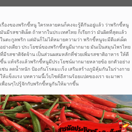
เรื่องของพริกขี้หนู ใครหลายคนก็คงจะรู้ดีกันอยู่แล้ว ว่าพริกขี้หนู
มันมีรสชาติเผ็ด ถ้าหากในประเทศไทย ก็เรียกว่า มันผิดที่สุดแล้ว
ในตะกูลพริก แต่มันก็ไม่ได้หมายความว่า พริกขี้หนูจะมีดีแค่เผ็ด
อย่างเดียว ประโยชน์ของพริกขี้หนูมีมากมาย มันเป็นสมุนไพรไทย
ที่มีรสชาติจัดจ้าน เป็นส่วนผสมหลักที่ช่วยเพิ่มรสชาติอาหาร ให้ดี
ขึ้น แท้จริงแล้วพริกขี้หนูมีประโยชน์มากมายหลายข้อ ยกตัวอย่าง
เช่น ลดน้ำหนัก ป้องกันโรคมะเร็ง เสริมสร้างภูมิคุ้มกันในร่างกาย
ให้แข็งแรง บทความนี้เว็บไซต์อีสานร้อยแปดของเรา จะมาพา
เพื่อนๆไปรู้จักกับพริกขี้หนูกันให้มากขึ้น