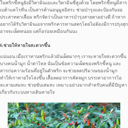
ในพริกขี้หนูยังมีวิตามินเอและวิตามินซีสูงด้วย โดยพริกขี้หนูมีสาร
เบต้าแคโรทีน เป็นสารต้านอนุมูลอิสระ ช่วยบำรุงและป้องกันจอ
ประสาทตาเสื่อม พริกจัดว่าเป็นอาหารบำรุงสายตาอย่างดี ถ้าหาก
อยากได้รับวิตามินเอจากพริกควรทานสดๆโดยไม่ต้องมีการปรุงสุก
อาจจะเผ็ดหน่อย แต่ก็อร่อยเหมือนกันนะ
6.ช่วยให้หายใจสะดวกขึ้น
แน่นอน เมื่อเราทานพริกแล้วมันเผ็ดมากๆ เราจะหายใจสะดวกขึ้น
บางคนน้ำมูก น้ำตาไหล นั่นเป็นข้อความเผ็ดของพริกขี้หนู และ
สารก่อความร้อนที่อยู่ในตัวพริก จะช่วยลดปริมาณของน้ำมูก
ทำให้เราหายใจโล่งขึ้น เสื้อลดอาการคัดจมูก บรรเทาอาการไอ
ละลายเสมหะ ช่วยขับเสมหะ เหมาะอย่างมากสำหรับคนที่มีปัญหา
เกี่ยวกับระบบทางเดินหายใจ