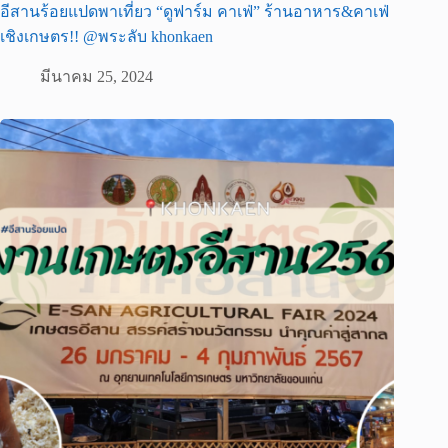
อีสานร้อยแปดพาเที่ยว “ดูฟาร์ม คาเฟ่” ร้านอาหาร&คาเฟ่
เชิงเกษตร!! @พระลับ khonkaen
มีนาคม 25, 2024