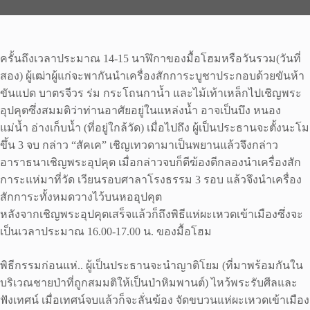
ครั้นถึงเวลาประมาณ 14-15 นาฬิกาของมื้อโฮมหรือวันรวม(วันที่
สอง) ผู้เฒ่าผู้แก่จะพากันนำเครื่องสักการะบูชาประกอบด้วยขันห้า
ขันแปด บาตรจีวร ร่ม กระโถนกาน้ำ และไม้เท้าเหล็กไปเชิญพระ
อุปคุตซึ่งสมมติว่าท่านอาศัยอยู่ในแหล่งน้ำ อาจเป็นบึง หนอง
แม่น้ำ อ่างเก็บน้ำ (ที่อยู่ใกล้วัด) เมื่อไปถึง ผู้เป็นประธานจะตั้งนะโม
ขึ้น 3 จบ กล่าว “สัคเค” เชิญเทวดามาเป็นพยานแล้วจึงกล่าว
อาราธนาเชิญพระอุปคุต เมื่อกล่าวจบก็ตีฆ้องตีกลองนำเครื่องสัก
การะแห่มาที่วัด เวียนรอบศาลาโรงธรรม 3 รอบ แล้วจึงนำเครื่อง
สักการะทั้งหมดวางไว้บนหออุปคุต
หลังจากเชิญพระอุปคุตเสร็จแล้วก็ถึงพิธีแห่ผะเหวดเข้าเมืองซึ่งจะ
เป็นเวลาประมาณ 16.00-17.00 น. ของมื้อโฮม
พิธีกรรมก่อนแห่.. ผู้เป็นประธานจะนำญาติโยม (ที่มาพร้อมกันใน
บริเวณชายป่าที่ถูกสมมติให้เป็นป่าหิมพานต์) ไหว้พระรับศีลและ
ฟังเทศน์ เมื่อเทศน์จบแล้วก็จะลั่นฆ้อง จัดขบวนแห่ผะเหวดเข้าเมือง