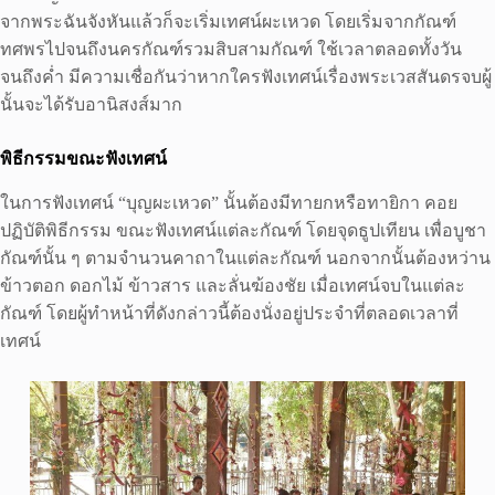
จากพระฉันจังหันแล้วก็จะเริ่มเทศน์ผะเหวด โดยเริ่มจากกัณฑ์
ทศพรไปจนถึงนครกัณฑ์รวมสิบสามกัณฑ์ ใช้เวลาตลอดทั้งวัน
จนถึงค่ำ มีความเชื่อกันว่าหากใครฟังเทศน์เรื่องพระเวสสันดรจบผู้
นั้นจะได้รับอานิสงส์มาก
พิธีกรรมขณะฟังเทศน์
ในการฟังเทศน์ “บุญผะเหวด” นั้นต้องมีทายกหรือทายิกา คอย
ปฏิบัติพิธีกรรม ขณะฟังเทศน์แต่ละกัณฑ์ โดยจุดธูปเทียน เพื่อบูชา
กัณฑ์นั้น ๆ ตามจำนวนคาถาในแต่ละกัณฑ์ นอกจากนั้นต้องหว่าน
ข้าวตอก ดอกไม้ ข้าวสาร และลั่นฆ้องชัย เมื่อเทศน์จบในแต่ละ
กัณฑ์ โดยผู้ทำหน้าที่ดังกล่าวนี้ต้องนั่งอยู่ประจำที่ตลอดเวลาที่
เทศน์