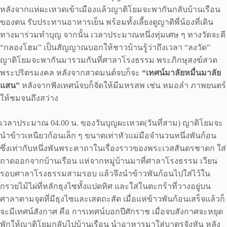
หลังจากแห่ผะเหวดเข้าเมืองแล้วญาติโยมจะพากันกลับบ้านเรือน
ของตน รับประทานอาหารเย็น พร้อมทั้งเลี้ยงดูญาติพี่น้องที่เดิน
ทางมาร่วมทำบุญ จากนั้น เวลาประมาณหนึ่งทุ่มเศษ ๆ ทางวัดจะตี
“กลองโฮม” เป็นสัญญาณบอกให้ชาวบ้านรู้ว่าถึงเวลา “ลงวัด”
ญาติโยมจะพากันมารวมกันที่ศาลาโรงธรรม พระภิกษุสงฆ์สวด
พระปริตรมงคล หลังจากสวดมนต์จบก็จะ
“เทศน์มาลัยหมื่นมาลัย
แสน”
หลังจากฟังเทศน์จบก็จัดให้มีมหรสพ เช่น หมอลำ ภาพยนตร์
ให้ชมจนถึงสว่าง
เวลาประมาณ 04.00 น. ของวันบุญผะเหวด(วันที่สาม) ญาติโยมจะ
นำข้าวเหนียวก้อนเล็ก ๆ ขนาดเท่าหัวแม่มือจำนวนหนึ่งพันก้อน
ซึ่งเท่ากับหนึ่งพันพระคาถาในเรื่องราวของพระเวสสันดรชาดก ใส่
ถาดออกจากบ้านเรือน แห่จากหมู่บ้านมาที่ศาลาโรงธรรม เวียน
รอบศาลาโรงธรรมสามรอบ แล้วจึงนำข้าวพันก้อนไปใส่ไว้ใน
กรวยไม้ไผ่ที่หลักธุงไซทั้งแปดทิศ และใส่ในตะกร้าที่วางอยู่บน
ศาลาตามจุดที่มีธุงไซและเสดถะสัด เมื่อแห่ข้าวพันก้อนเสร็จแล้วก็
จะมีเทศน์สังกาศ คือ การเทศน์บอกปีศักราช เมื่อจบสังกาศจะหยุด
พักให้ญาติโยมกลับไปบ้านเรือน นำอาหารมาใส่บาตรจังหัน หลัง