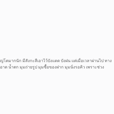
่โตมากนัก มีสังกะสีเอาไว้บังแดด บังฝน แต่เมื่อเวลาผ่านไป ทาง
อาด น้ำตก มุมถ่ายรูป มุมซื้อของฝาก มุมนั่งรอคิว เพราะช่วง