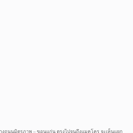
้าทางถนนมิตรภาพ – ขอนแก่น ตรงไปจนถึงแมคโคร จะเห็นแยก