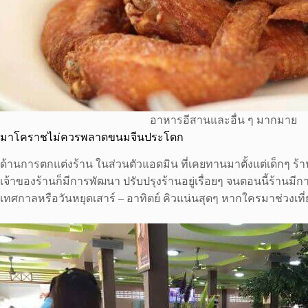
อาหารอีสานและอื่น ๆ มากมาย
มาโคราชไม่ควรพลาดขนมจีนประโดก
ด้านการตกแต่งร้าน ในส่วนตัวแอดมิน ที่เคยทานมาตั้งแต่เด็กๆ ร้า
เจ้าของร้านก็มีการพัฒนา ปรับปรุงร้านอยู่เรื่อยๆ จนตอนนี้ร้านม
เทศกาลหรือวันหยุดเสาร์ – อาทิตย์ คิวแน่นสุดๆ หากใครมาช่วงเที