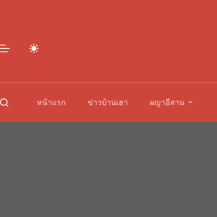
Skip
to
content
หน้าแรก
ข่าวบ้านเฮา
ผญาอีสาน