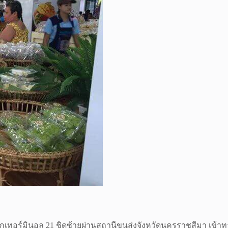
กเทอร์มินอล 21 ชิดซ้ายผ่านสถานีขนส่งจังหวัดนครราชสีมา เข