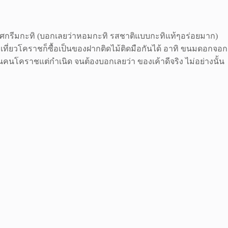
อศกรีมกะทิ (บอกเลยว่าหอมกะทิ รสชาติแบบกะทิแท้ๆอร่อยมาก)
ที่ยวโคราชก็ซื้อเป็นของฝากติดไม้ติดมือกันได้ อาทิ ขนมดอกจอก
็นคนโคราชแต่กำเนิด จนต้องบอกเลยว่า ของเค้าดีจริง ไม่อย่างนั้น