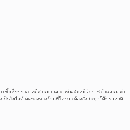
อาหารขึ้นชื่อของภาคอีสานมากมาย เช่น ผัดหมี่โคราช ยำแหนม ตำ
่งเป็นไฮไลท์เด็ดของทางร้านที่ใครมา ต้องสั่งกันทุกโต๊ะ รสชาติ