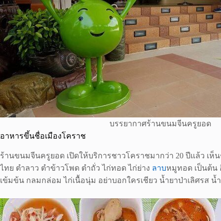
บรรยากาศร้านขนมจีนครูยอด
อาหารขึ้นชื่อเมืองโคราช
ร้านขนมจีนครูยอด เปิดให้บริการชาวโคราชมากว่า 20 ปีแล้ว เห็น
ไทย ตำลาว ตำข้าวโพด ตำถั่ว ไก่ทอด ไก่ย่าง
ลาบ
หมูทอด เป็นต้น 
เข้มข้น กลมกล่อม ไก่เนื้อนุ่ม อย่าบอกใครเชียว น้ำยาป่าเลิศรส