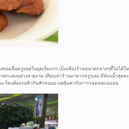
นขนมจีนครูยอดในยุคเริ่มแรก เป็นเพียงร้านขนาดกลางๆที่ไม่ได้ใหญ
ีการตกแต่งอย่างสวยงาม เทียบเท่าร้านอาหารหรูๆเลย มีห้องน้ำสุดสะ
่ยง ก็คงต้องรอคิวกันสักหน่อย แต่คุ้มค่ากับการรอคอยแน่นอน