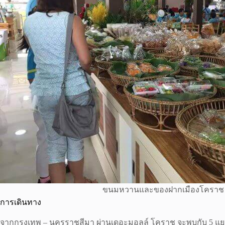
ขนมหวานและของฝากเมืองโคราช
การเดินทาง
จากกรุงเทพ – นครราชสีมา ผ่านเดอะมอลล์ โคราช จะพบกับ 5 แย