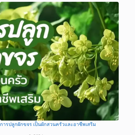
การปลูกผักขจร เป็นผักสวนครัวและอาชีพเสริม