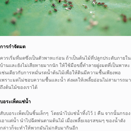
การกำจัดมด
ควรเริ่มที่มดซึ่งเป็นตัวพาหะก่อน ถ้าเป็นต้นไม้ที่ปลูกประดับภายใน
บ้านและยังไม่เสียหายมากนัก ให้ใช้มือขยี้ทําลายฝูงมดที่เป็นพาหะ
เช่นเดียวกับการหมั่นรดน้ำต้นไม้เพื่อให้ดินมีความชื้นเพียงพอ
เพราะมดไม่ชอบความชื้นและน้ำ ส่งผลให้เพลี้ยอ่อนไม่สามารถมา
ถึงต้นไม้ของเราได้
บอระเพ็ดแช่น้ำ
สับบอระเพ็ดเป็นชิ้นเล็กๆ โดยนำไปแช่น้ำทิ้งไว้ 1 คืน จากนั้นกรอง
เอาแต่น้ำ นำไปฉีดพ่นตามต้นไม้ เมื่อเพลี้ยเจอรสขมๆ ของน้ำดัง
กล่าวก็จะทำให้พวกมันไม่กลับมากินอีก