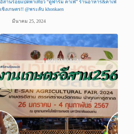
อีสานร้อยแปดพาเที่ยว “ดูฟาร์ม คาเฟ่” ร้านอาหาร&คาเฟ่
เชิงเกษตร!! @พระลับ khonkaen
มีนาคม 25, 2024