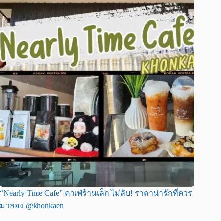
“Nearly Time Cafe” คาเฟ่ร้านเล็ก ไม่ลับ! ราคาน่ารักที่ควร
มาลอง @khonkaen