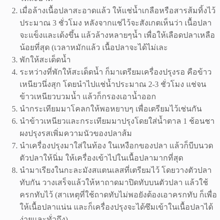
เมื่อล้างเนื้อปลาสะอาดแล้ว ให้แช่น้ำเกลือหรือสารส้มทิ้งไว้
ประมาณ 3 ชั่วโมง หลังจากแช่ไว้จะสังเกตเห็นว่า เนื้อปลา
จะแข็งและเด้งขึ้น แล้วล้างหลายๆน้ำ เพื่อให้เลือดปลาเหลือ
น้อยที่สุด (เวลาหมักแล้ว เนื้อปลาจะได้ไม่เละ
พักให้สะเด็ดน้ำ
ระหว่างที่พักให้สะเด็ดน้ำ ก็มาเตรียมเครื่องปรุงรอ คือข้าว
เหนียวนึ่งสุก โดยนำไปแช่น้ำประมาณ 2-3 ชั่วโมง แช่จน
ข้าวเหนียวบวมน้ำ แล้วก็กรองเอาน้ำออก
นำกระเทียมมาโคลกให้พอหยาบๆ เพื่อเตรียมไว้เช่นกัน
นำข้าวเหนียวและกระเทียมมาปรุงโดยใส่น้ำตาล 1 ช้อนชา
ผงปรุงรสเพิ่มความนัวของปลาส้ม
นำเครื่องปรุงมาใส่ในท้อง ในเหงือกของปลา แล้วก็บีบนวด
ตัวปลาให้นิ่ม ให้เครื่องเข้าไปในเนื้อปลามากที่สุด
นำมาเรียงในกะละมังสแตนเลสที่เตรียมไว้ โดยวางตัวปลา
ทับกัน วางเสร็จแล้วให้หาถาดมาปิดทับบนตัวปลา แล้วใช้
ครกทับไว้ (สาเหตุที่ใช้ถาดทับไม่พอยังต้องเอาครกทับ ก็เพื่อ
ให้เนื้อปลาแน่น และก็เครื่องปรุงจะได้ซึมเข้าในเนื้อปลาได้
ง่ายและทั่วถึง)