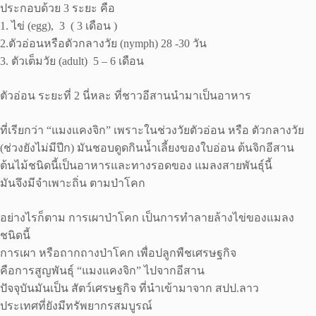
ประกอบด้วย 3 ระยะ คือ
1. ไข่ (egg), 3 ( 3 เดือน )
2.ตัวอ่อนหรือตัวกลางวัย (nymph) 28 -30 วัน
3. ตัวเต็มวัย (adult) 5 – 6 เดือน
ตัวอ่อน ระยะที่ 2 นี่หละ ที่ชาวอีสานนำมาเป็นอาหาร
ที่เรียกว่า “แมงแคงจิก” เพราะในช่วงวัยตัวอ่อน หรือ ตัวกลางวัย
(ช่วงยังไม่มีปีก) มันชอบดูดกินน้ำเลี้ยงของใบอ่อน ต้นจิกอีสาน
ต้นไม้ชนิดนี้เป็นอาหารและทางรอดของ แมลงสายพันธุ์นี้
มันจึงมีจำเพาะถิ่น ตามป่าโคก
อย่างไรก็ตาม การเผาป่าโคก เป็นการทำลายล้างไข่ของแมลง
ชนิดนี้
การเผา หรือถากถางป่าโคก เพื่อปลูกพืชเศรษฐกิจ
คือการสูญพันธุ์ “แมงแคงจิก” ไปจากอีสาน
ปัจจุบันมันเป็น สัตว์เศรษฐกิจ ที่นำเข้ามาจาก สปป.ลาว
ประเทศที่ยังมีทรัพยากรสมบูรณ์