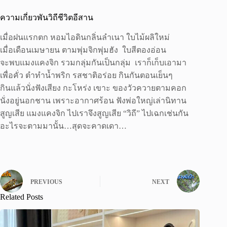
ความเกี่ยวพันวิถีชีวิตอีสาน
เมื่อฝนแรกตก หอมไอดินกลิ่นลำเนา ใบไม้ผลิใหม่
เมื่อเดือนเมษายน ตามพุ่มจิกพุ่มฮัง ใบสีตองอ่อน
จะพบแมงแคงจิก รวมกลุ่มกันเป็นกลุ่ม เราก็เก็บเอามา
เพื่อคั่ว ตำทำน้ำพริก รสชาติอร่อย กินกันตอนเย็นๆ
กินแล้วนั่งฟังเสียง กะโหร่ง เขาะ ของวัวควายตามคอก
นั่งอยู่นอกชาน เพราะอากาศร้อน ฟังพ่อใหญ่เล่านิทาน
สูญเสีย แมงแคงจิก ไปเราจึงสูญเสีย “วิถี” ไปเฉกเช่นกัน
อะไรจะตามมานั้น…สุดจะคาดเดา…
PREVIOUS
NEXT
Related Posts