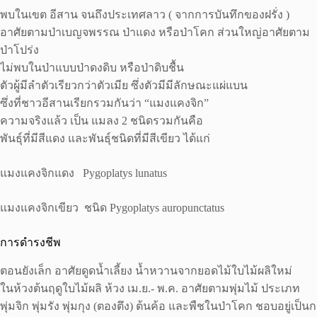
พบในเขต อีสาน จนถึงประเทศลาว ( จากการบันทึกของฝรั่ง )
อาศัยตามป่าเบญจพรรณ ป่าแดง หรือป่าโคก ส่วนใหญ่อาศัยตาม
ป่าโปร่ง
ไม่พบในป่าแบบป่าดงดิบ หรือป่าดิบชื้น
ตัวผู้มีลำตัวเรียวกว่าตัวเมีย ซึ่งตัวมีมีลักษณะแผ่แบน
ซึ่งที่ชาวอีสานเรียกรวมกันว่า “แมงแคงจิก”
ความจริงแล้ว เป็น แมลง 2 ชนิดรวมกันคือ
พันธุ์ที่มีสีแดง และพันธุ์ชนิดที่มีสีเขียว ได้แก่
แมงแคงจิกแดง Pygoplatys lunatus
แมงแคงจิกเขียว ชนิด Pygoplatys auropunctatus
การดำรงชีพ
ตอนยังเล็ก อาศัยดูดน้ำเลี้ยง น้ำหวานจากยอดไม้ใบไม้ผลิใหม่
ในห้วงต้นฤดูใบไม้ผลิ ห้วง เม.ย.- พ.ค. อาศัยตามพุ่มไม้ ประเภท
พุ่มจิก พุ่มรัง พุ่มกุง (ตองตึง) ต้นค้อ และพืชในป่าโคก ชอบอยู่เป็นก