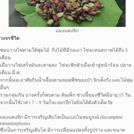
แมงแคงจิก
วงจรชีวิต
ชอบวางไข่ตามใต้พุ่มไม้ กิ่งไม้ทีมีร่มเงา ไข่จะทนสภาพได้ถึง 3
เดือน
เมื่อวางไข่เสร็จมันจะตายลง ไข่จะฟักตัวเมื่อเข้าสู่หน้าร้อน ปลาย
เดือน มี.ค.
จากนั้นจะอาศัยกินน้ำเลี้ยงตามยอดพืชของป่า จิกเต็งรัง และไม้พุ่ม
อื่นๆ
รวมกลุ่มกัน บางครั้งก็พบตาม ต้นเพ็ก ช่วงนี้ของชีวิตมีอายุ 15 วัน
จากนั้นใช้เวลา 7 – 9 วันก็จะงอกปีกโผบินได้ดังตัวเต็มวัย
แมงแคงจิก มีการเจริญเติบโตเป็นแบบไม่สมบูรณ์ (Incomplete
metamorphosis)
ซึ่งเป็นการเจริญเติบโต มีการเปลี่ยนแปลงทั้งรูปร่าง และขนาด