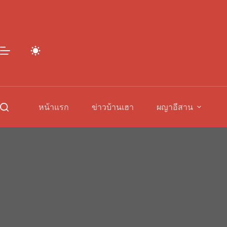
Skip
to
content
หน้าแรก
ข่าวบ้านเฮา
ผญาอีสาน