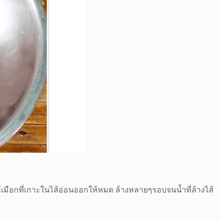
้เมือกที่เกาะในไส้อ่อนออกให้หมด ล้างหลายๆรอบจนน้ำที่ล้างไส้