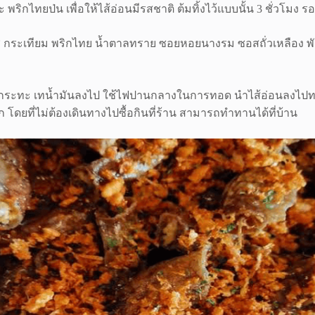
พริกไทยป่น เพื่อให้ไส้อ่อนมีรสชาติ ต้มทิ้งไว้แบบนั้น 3 ชั่วโมง ร
กชี กระเทียม พริกไทย น้ำตาลทราย ซอยหอยนางรม ซอสถั่วเหลือง พั
ตั้งกระทะ เทน้ำมันลงไป ใช้ไฟปานกลางในการทอด นำไส้อ่อนลงไปทอ
 โดยที่ไม่ต้องเดินทางไปซื้อกินที่ร้าน สามารถทำทานได้ที่บ้าน