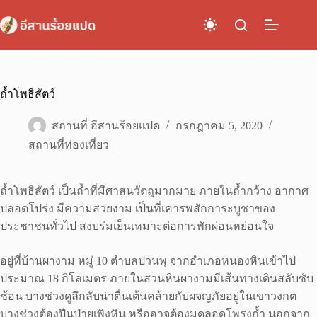
Skip
to
content
ถ้ำโพธิสัตว์
สถานที่ อีสานร้อยแปด
กรกฎาคม 5, 2020
สถานที่ท่องเที่ยว
ถ้ำโพธิสัตว์ เป็นถ้ำที่มีศาสนวัตถุมากมาย ภายในถ้ำกว้าง อากาศ
ปลอดโปร่ง มีความสวยงาม เป็นที่เคารพสักการะบูชาของ
ประชาชนทั่วไป สงบร่มเย็นเหมาะต่อการพักผ่อนหย่อนใจ
อยู่ที่บ้านผางาม หมู่ 10 ตำบลปวนพุ จากอำเภอหนองหินเข้าไป
ประมาณ 18 กิโลเมตร ภายในสวนหินผางามมีเส้นทางเดินสลับซับ
ซ้อน บางช่วงดูลึกลับน่าตื่นเต้นคล้ายกับผจญภัยอยู่ในเขาวงกต
บางช่วงต้องปีนป่ายเพิงหิน หรืออาจต้องมุดลอดโพรงถ้ำ นอกจาก