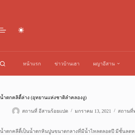
Skip
to
content
หน้าแรก
ข่าวบ้านเฮา
ผญาอีสาน
น้ำตกคลิตี้ล่าง (อุทยานแห่งชาติลำคลองงู)
สถานที่ อีสานร้อยแปด
มกราคม 13, 2021
สถานที่ท
น้ำตกคลีตี้เป็นน้ำตกหินปูนขนาดกลางที่มีน้ำไหลตลอดปี มีชั้นลด