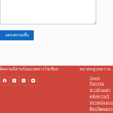
แสดงความเห็น
ติดตามอีสานร้อยแปดทางโซเชียล
หมวดหมู่บทความ
Travel
กิจกรรม
ข่าวบ้านเฮา
คลังความรู้
ปราชญ์และบ
ศิลปวัฒนธร