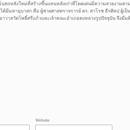
ุโบสถหลังใหม่ที่สร้างขึ้นแทนหลังเก่าที่โดดเด่นมีความสวยงามต
3 ได้มีมหาอุบาสก คือ ผู้ช่วยศาสตราจรารย์ ดร. สาโรช ธีรศิลป ผ
าอาวาสวัดโพธิ์ศรีแก้วและเจ้าคณะอำเภอดงหลวงรูปปัจจุบัน จึงมี
Website