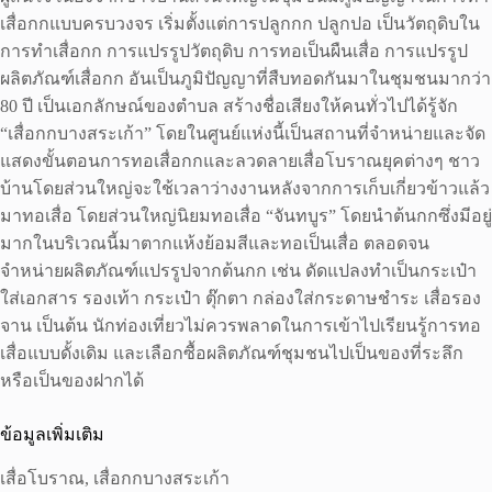
เสื่อกกแบบครบวงจร เริ่มตั้งแต่การปลูกกก ปลูกปอ เป็นวัตถุดิบใน
การทำเสื่อกก การแปรรูปวัตถุดิบ การทอเป็นผืนเสื่อ การแปรรูป
ผลิตภัณฑ์เสื่อกก อันเป็นภูมิปัญญาที่สืบทอดกันมาในชุมชนมากว่า
80 ปี เป็นเอกลักษณ์ของตำบล สร้างชื่อเสียงให้คนทั่วไปได้รู้จัก
“เสื่อกกบางสระเก้า” โดยในศูนย์แห่งนี้เป็นสถานที่จำหน่ายและจัด
แสดงขั้นตอนการทอเสื่อกกและลวดลายเสื่อโบราณยุคต่างๆ ชาว
บ้านโดยส่วนใหญ่จะใช้เวลาว่างงานหลังจากการเก็บเกี่ยวข้าวแล้ว
มาทอเสื่อ โดยส่วนใหญ่นิยมทอเสื่อ “จันทบูร” โดยนำต้นกกซึ่งมีอยู่
มากในบริเวณนี้มาตากแห้งย้อมสีและทอเป็นเสื่อ ตลอดจน
จำหน่ายผลิตภัณฑ์แปรรูปจากต้นกก เช่น ดัดแปลงทำเป็นกระเป๋า
ใส่เอกสาร รองเท้า กระเป๋า ตุ๊กตา กล่องใส่กระดาษชำระ เสื่อรอง
จาน เป็นต้น นักท่องเที่ยวไม่ควรพลาดในการเข้าไปเรียนรู้การทอ
เสื่อแบบดั้งเดิม และเลือกซื้อผลิตภัณฑ์ชุมชนไปเป็นของที่ระลึก
หรือเป็นของฝากได้
ข้อมูลเพิ่มเติม
เสื่อโบราณ, เสื่อกกบางสระเก้า