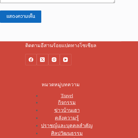
แสดงความเห็น
ติดตามอีสานร้อยแปดทางโซเชียล
หมวดหมู่บทความ
Travel
กิจกรรม
ข่าวบ้านเฮา
คลังความรู้
ปราชญ์และบุคคลสำคัญ
ศิลปวัฒนธรรม