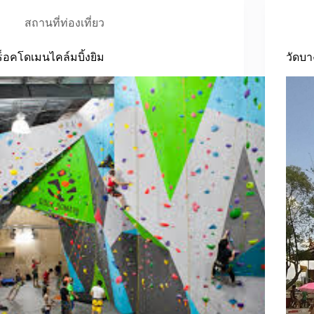
สถานที่ท่องเที่ยว
ร็อคโดเมนไคล์มบิ้งยิม
วัดบ