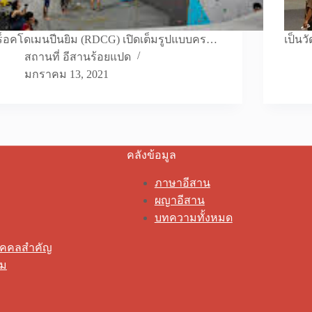
ร็อคโดเมนปีนยิม (RDCG) เปิดเต็มรูปแบบคร…
เป็นว
สถานที่ อีสานร้อยแปด
มกราคม 13, 2021
คลังข้อมูล
ภาษาอีสาน
ผญาอีสาน
บทความทั้งหมด
ุคคลสำคัญ
รม