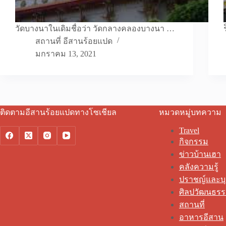
วัดบางนาในเดิมชื่อว่า วัดกลางคลองบางนา …
สถานที่ อีสานร้อยแปด
มกราคม 13, 2021
ติดตามอีสานร้อยแปดทางโซเชียล
หมวดหมู่บทความ
Travel
กิจกรรม
ข่าวบ้านเฮา
คลังความรู้
ปราชญ์และบ
ศิลปวัฒนธร
สถานที่
อาหารอีสาน