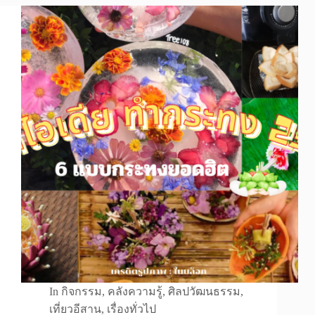
In
กิจกรรม
,
คลังความรู้
,
ศิลปวัฒนธรรม
,
เที่ยวอีสาน
,
เรื่องทั่วไป