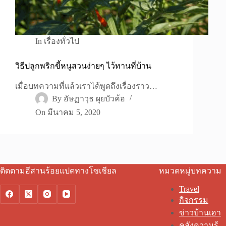
In
เรื่องทั่วไป
วิธีปลูกพริกขี้หนูสวนง่ายๆ ไว้ทานที่บ้าน
เมื่อบทความที่แล้วเราได้พูดถึงเรื่องราว…
By
อัษฏาวุธ ผุยบัวค้อ
On
มีนาคม 5, 2020
ติดตามอีสานร้อยแปดทางโซเชียล
หมวดหมู่บทความ
Travel
กิจกรรม
ข่าวบ้านเฮา
คลังความรู้