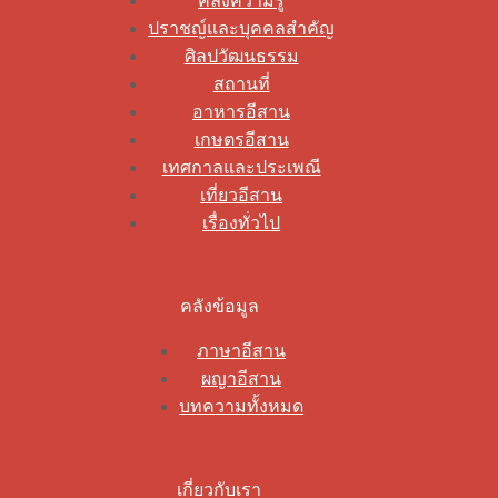
คลังความรู้
ปราชญ์และบุคคลสำคัญ
ศิลปวัฒนธรรม
สถานที่
อาหารอีสาน
เกษตรอีสาน
เทศกาลและประเพณี
เที่ยวอีสาน
เรื่องทั่วไป
คลังข้อมูล
ภาษาอีสาน
ผญาอีสาน
บทความทั้งหมด
เกี่ยวกับเรา