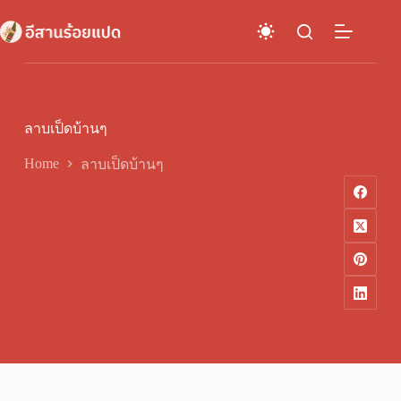
Skip
to
content
ลาบเป็ดบ้านๆ
Home
ลาบเป็ดบ้านๆ