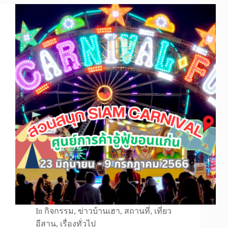
In
กิจกรรม
,
ข่าวบ้านเฮา
,
สถานที่
,
เที่ยว
อีสาน
,
เรื่องทั่วไป