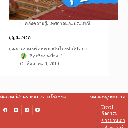
In
คลังความรู้
,
เทศกาลและประเพณี
บุญผะเหวด
บุณผะเหวด หรือที่เรียกกันโดยทั่วไปว่า บ…
By
เซียงเหมี่ยง
On
สิงหาคม 1, 2019
ติดตามอีสานร้อยแปดทางโซเชียล
หมวดหมู่บทความ
Travel
กิจกรรม
ข่าวบ้านเฮา
คลังความรู้