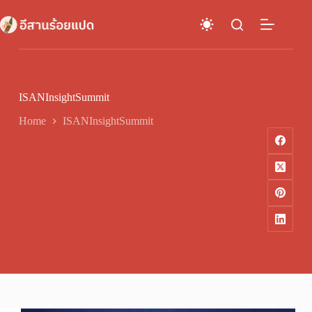
Skip
to
content
ISANInsightSummit
Home
ISANInsightSummit