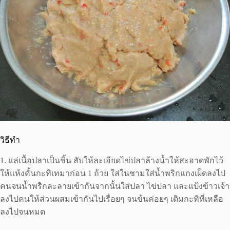
วิธีทำ
1. แล่เนื้อปลาเป็นชิ้น สับให้ละเอียดไข่ปลาล้างน้ำให้สะอาดพักไว้
ให้แห้งคั้นกะทิเทมาก่อน 1 ถ้วย ใส่ในชามใส่น้ำพริกแกงเผ็ดลงไป
คนจนน้ำพริกละลายเข้ากันจากนั้นใส่ปลา ไข่ปลา และแป้งข้าวเจ้า
ลงไปคนให้ส่วนผสมเข้ากันไปเรื่อยๆ จนข้นค่อยๆ เติมกะทิที่เหลือ
ลงไปจนหมด