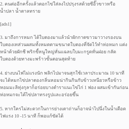
2. คนต่ออีกครั้งแล้วตอกไข่ใส่ลงไปปรุงรสด้วยซีอิ๊วขาวหรือ
น้ำปลา น้ำตาลทราย
[ads1]
3. มาถึงการหมก ได้ใบตองมาแล้วนำผักกาดขาวมาวางรองบน
ใบตองเทส่วนผสมทั้งหมดตามขนาดใบตองที่จัดไว้ทำห่อหมก แต่ง
หน้าด้วยผักชี พริกขี้หนูใหญ่หั่นแฉลบใบมะกรูดหั่นฝอย กลัด
ใบตองด้วยทางมะพร้าวขั้นตอนสุดท้าย
4. ย่างบนไฟไม่แรงนัก พลิกไปมาจนสุกใช้เวลาประมาณ 10 นาที
จะได้หมกไข่ปลาตองกลิ่นหอมน่ากินกินกับข้าวเหนียวหรือข้าว
หอมมะลิทุ่งกุลาก็อร่อยบางตำราแนะไข่ไก่ 1 ฟอง ผสมเข้ากันก่อน
ห่อหมกจะได้ไข่ปลาทรงรูปและอร่อยขึ้น
5. หากใครไม่สะดวกในการย่างเตาถ่านก็อาจนำไปนึ่งในน้ำเดือด
ไฟแรง 10 -15 นาที ก็พอแก้ขัดได้