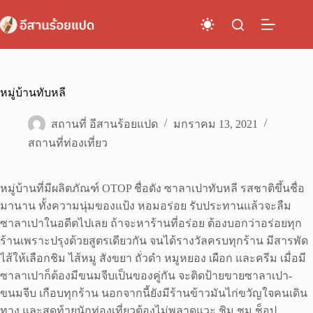
Skip
to
content
หมู่บ้านทับหลี
สถานที่ อีสานร้อยแปด
มกราคม 13, 2021
สถานที่ท่องเที่ยว
หมู่บ้านที่มีผลิตภัณฑ์ OTOP ชื่อดัง ซาลาเปาทับหลี รสชาติขึ้นชื่อ
มานาน ทั้งความนุ่มของแป้ง หอมอร่อย รับประทานแล้วจะลืม
ซาลาเปาในอดีตไปเลย ถ้าจะหาร้านที่อร่อย ต้องบอกว่าอร่อยทุก
ร้านเพราะปรุงด้วยสูตรเดียวกัน จนได้รางวัลครบทุกร้าน มีสารพัด
ไส้ให้เลือกชิม ไส้หมู สังขยา ถั่วดำ หมูหยอง เผือก และครีม เมื่อมี
ซาลาเปาก็ต้องมีขนมจีบเป็นของคู่กัน จะติดป้ายขายซาลาเปา-
ขนมจีบ เกือบทุกร้าน นอกจากนี้ยังมีร้านข้าวมันไก่ขวัญใจคนเดิน
ทาง และสุดท้ายนักท่องเที่ยวต้องไม่พลาดแวะ ชิม ชม ช็อป