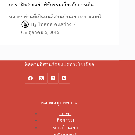
การ “ฝังสายแฮ่” พิธีกรรมเกี่ยวกับการเกิด
หลายๆท่านที่เป็นคนอีสานบ้านเฮา คงจะเคยไ…
By
ไทสกล คนสว่าง
On
ตุลาคม 5, 2015
ติดตามอีสานร้อยแปดทางโซเชียล
หมวดหมู่บทความ
Travel
กิจกรรม
ข่าวบ้านเฮา