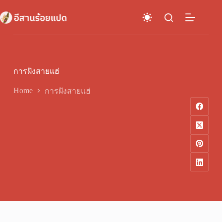
Skip
to
content
การฝังสายแฮ่
Home
การฝังสายแฮ่