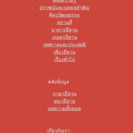
คลังความรู้
ปราชญ์และบุคคลสำคัญ
ศิลปวัฒนธรรม
สถานที่
อาหารอีสาน
เกษตรอีสาน
เทศกาลและประเพณี
เที่ยวอีสาน
เรื่องทั่วไป
คลังข้อมูล
ภาษาอีสาน
ผญาอีสาน
บทความทั้งหมด
เกี่ยวกับเรา