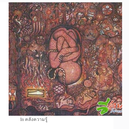
In
คลังความรู้