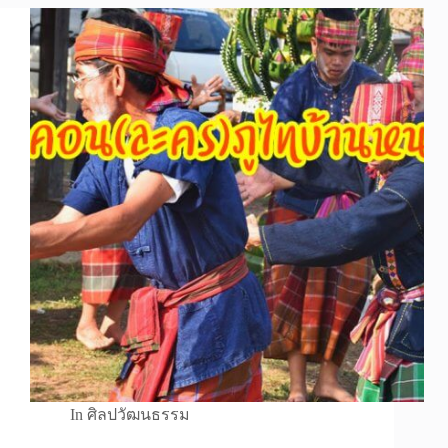
In
ศิลปวัฒนธรรม