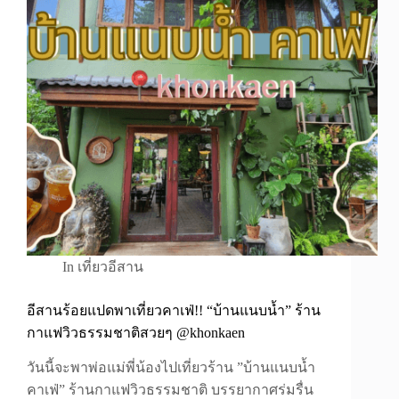
In
เที่ยวอีสาน
อีสานร้อยแปดพาเที่ยวคาเฟ่!! “บ้านแนบน้ำ” ร้าน
กาแฟวิวธรรมชาติสวยๆ @khonkaen
วันนี้จะพาพ่อแม่พี่น้องไปเที่ยวร้าน ”บ้านแนบน้ำ
คาเฟ่” ร้านกาแฟวิวธรรมชาติ บรรยากาศร่มรื่น