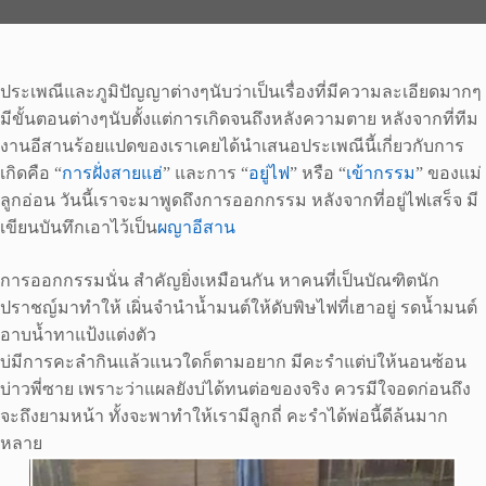
ประเพณีและภูมิปัญญาต่างๆนับว่าเป็นเรื่องที่มีความละเอียดมากๆ
มีขั้นตอนต่างๆนับตั้งแต่การเกิดจนถึงหลังความตาย หลังจากที่ทีม
งานอีสานร้อยแปดของเราเคยได้นำเสนอประเพณีนี้เกี่ยวกับการ
เกิดคือ “
การฝั่งสายแฮ่
” และการ “
อยู่ไฟ
” หรือ “
เข้ากรรม
” ของแม่
ลูกอ่อน วันนี้เราจะมาพูดถึงการออกกรรม หลังจากที่อยู่ไฟเสร็จ มี
เขียนบันทึกเอาไว้เป็น
ผญาอีสาน
การออกกรรมนั่น สำคัญยิ่งเหมือนกัน หาคนที่เป็นบัณฑิตนัก
ปราชญ์มาทำให้ เผิ่นจำนำน้ำมนต์ให้ดับพิษไฟที่เฮาอยู่ รดน้ำมนต์
อาบน้ำทาแป้งแต่งตัว
บ่มีการคะลำกินแล้วแนวใดก็ตามอยาก มีคะรำแต่บ่ให้นอนซ้อน
บ่าวพี่ซาย เพราะว่าแผลยังบ่ได้ทนต่อของจริง ควรมีใจอดก่อนถึง
จะถึงยามหน้า ทั้งจะพาทำให้เรามีลูกถี่ คะรำได้พ่อนี้ดีล้นมาก
หลาย