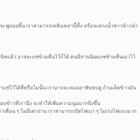
ะฟูลอยขึ้น เราสามารถเทสิ่งเหล่านี้ทิ้ง หรือจะตวงน้ำซาวข้าวนำ
้งสนิทแล้ว อาจจะแช่ข้ามคืนไว้ก็ได้ คนอีสานนิยมแช่ข้ามคืนเอาไว้
เราแช่ไว้ได้ที่หรือไม่นั้น เราอาจจะลองเอาฟันขบดู ถ้าเมล็ดข้าวมัน
บข้าวที่เรานึ่ง จะทำให้เพิ่มความนุ่มมากยิ่งขึ้น
่ถ้าเพื่อน ๆ ไม่มีเตาถ่าน เราสามารถเปิดไฟเบา ๆ ไม่เร่งไฟแรงมาก