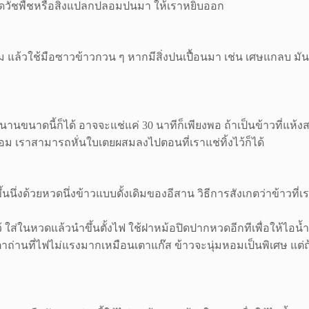
เมล็ดวัชพืชหรือสิ่งแปลกปลอมปนมา ให้เราหยิบออก
แล้วใช้มือซาวข้าวกวน ๆ หากมีสิ่งปนเปื้อนมา เช่น เศษแกลบ มันจ
ช่นานขนาดนี้ก็ได้ อาจจะแช่แค่ 30 นาทีก็เพียงพอ ถ้าเป็นข้าวที่แห
อม เราสามารถหั่นใบเตยผสมลงไปตอนที่เราแช่ทิ้งไว้ก็ได้
ขึ้นนึ่งด้วยหวดนึ่งข้าวแบบดั้งเดิมของอีสาน วิธีการสังเกตว่าข้าวที่
้ ใส่ในหวดแล้วนำขึ้นตั้งไฟ ใช้ฝาหม้อปิดปากหวดอีกทีเพื่อให้ไอน้ำอ
วยเตาถ่านที่ไฟไม่แรงมากเหมือนเตาแก๊ส ข้าวจะนุ่มหอมเป็นพิเศษ แต