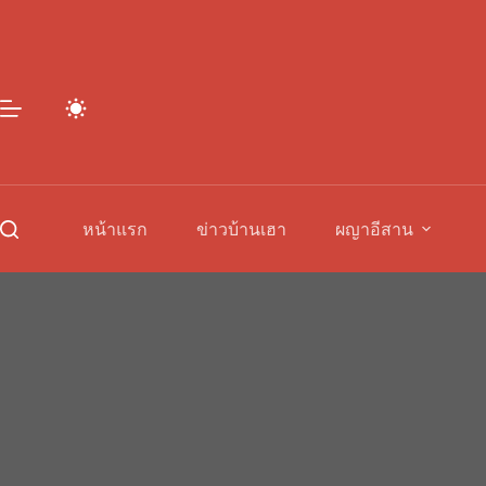
Skip
to
content
หน้าแรก
ข่าวบ้านเฮา
ผญาอีสาน