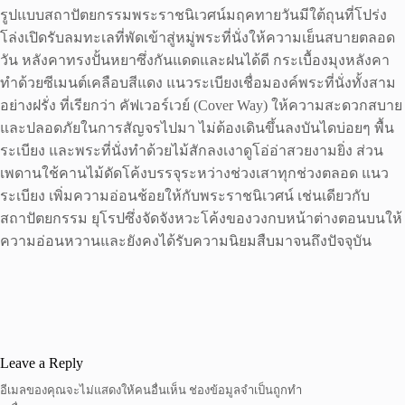
รูปแบบสถาปัตยกรรมพระราชนิเวศน์มฤคทายวันมีใต้ถุนที่โปร่ง
โล่งเปิดรับลมทะเลที่พัดเข้าสู่หมู่พระที่นั่งให้ความเย็นสบายตลอด
วัน หลังคาทรงปั้นหยาซึ่งกันแดดและฝนได้ดี กระเบื้องมุงหลังคา
ทำด้วยซีเมนต์เคลือบสีแดง แนวระเบียงเชื่อมองค์พระที่นั่งทั้งสาม
อย่างฝรั่ง ที่เรียกว่า คัฟเวอร์เวย์ (Cover Way) ให้ความสะดวกสบาย
และปลอดภัยในการสัญจรไปมา ไม่ต้องเดินขึ้นลงบันไดบ่อยๆ พื้น
ระเบียง และพระที่นั่งทำด้วยไม้สักลงเงาดูโอ่อ่าสวยงามยิ่ง ส่วน
เพดานใช้คานไม้ดัดโค้งบรรจุระหว่างช่วงเสาทุกช่วงตลอด แนว
ระเบียง เพิ่มความอ่อนช้อยให้กับพระราชนิเวศน์ เช่นเดียวกับ
สถาปัตยกรรม ยุโรปซึ่งจัดจังหวะโค้งของวงกบหน้าต่างตอนบนให้
ความอ่อนหวานและยังคงได้รับความนิยมสืบมาจนถึงปัจจุบัน
Leave a Reply
อีเมลของคุณจะไม่แสดงให้คนอื่นเห็น
ช่องข้อมูลจำเป็นถูกทำ