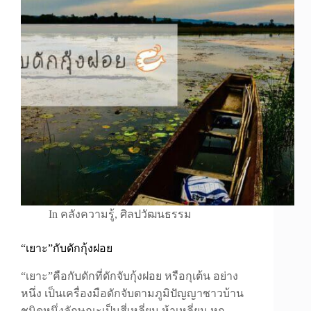
In
คลังความรู้
,
ศิลปวัฒนธรรม
“เยาะ”กับดักกุ้งฝอย
“เยาะ”คือกับดักที่ดักจับกุ้งฝอย หรือกุเต้น อย่าง
หนึ่ง เป็นเครื่องมือดักจับตามภูมิปัญญาชาวบ้าน
ชนิดหนึ่งลักษณะเป็นสี่เหลี่ยม ห้าเหลี่ยม หก