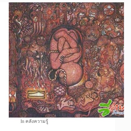
In
คลังความรู้