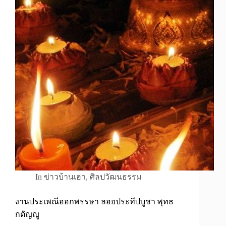
In
ข่าวบ้านเฮา
,
ศิลปวัฒนธรรม
งานประเพณีออกพรรษา ลอยประทีปบูชา พุทธ
กตัญญู