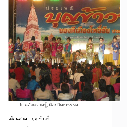
In
คลังความรู้
,
ศิลปวัฒนธรรม
เดือนสาม – บุญข้าวจี่