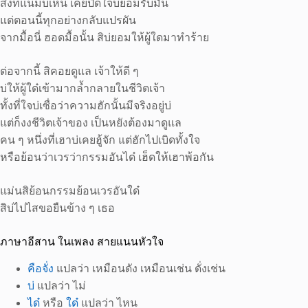
สิ่งที่แนมบ่เห็น เคยปิดใจบ่ยอมรับมัน
แต่ตอนนี้ทุกอย่างกลับแปรผัน
จากมื้อนี่ ฮอดมื้อนั้น สิบ่ยอมให้ผู้ใดมาทำร้าย
ต่อจากนี้ สิคอยดูแล เจ้าให้ดี ๆ
บ่ให้ผู้ใด๋เข้ามากล้ำกลายในชีวิตเจ้า
ทั้งที่ใจบ่เซื่อว่าความฮักนั้นมีจริงอยู่บ่
แต่ก็งงชีวิตเจ้าของ เป็นหยังต้องมาดูแล
คน ๆ หนึ่งที่เฮาบ่เคยฮู้จัก แต่ฮักไปเบิดทั้งใจ
หรือย้อนว่าเวรว่ากรรมอันได๋ เฮ็ดให้เฮาพ้อกัน
แม่นสิย้อนกรรมย้อนเวรอันใด๋
สิบ่ไปไสขอยืนข้าง ๆ เธอ
ภาษาอีสาน ในเพลง สายแนนหัวใจ
คือจั่ง
แปลว่า เหมือนดัง เหมือนเช่น ดั่งเช่น
บ่
แปลว่า ไม่
ได๋
หรือ
ใด๋
แปลว่า ไหน